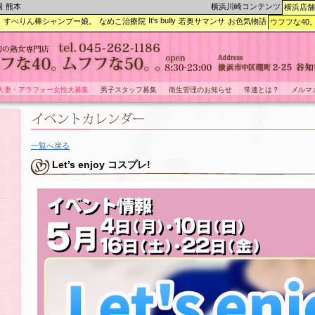
岡
熊本
横浜川崎コンテンツ
横浜店舗
It's bully
ー
すべりん棒シャンプー娘。
なめこ治療院
若奥サマンサ
お色気物語
ウフフな40
人妻・アラフォー女性大募集
男子スタッフ募集
衛生管理のお知らせ
常連とは？
メルマ
一覧へ戻る
Let’s enjoy コスプレ!