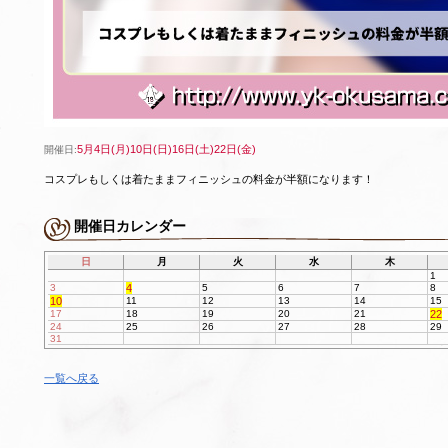
5月4日(月)10日(日)16日(土)22日(金)
開催日:
コスプレもしくは着たままフィニッシュの料金が半額になります！
開催日カレンダー
日
月
火
水
木
1
3
4
5
6
7
8
10
11
12
13
14
15
17
18
19
20
21
22
24
25
26
27
28
29
31
一覧へ戻る